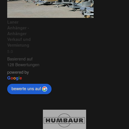
Laner
Anhänger -
Anhänger
Verkauf und
Vermietung
5.0
Basierend auf
128 Bewertungen
powered by
G
o
o
g
l
e
bewerte uns auf