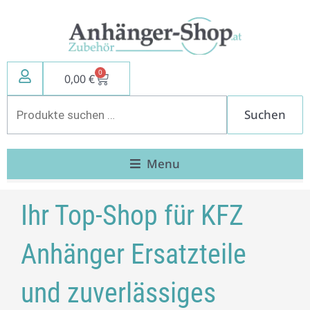
Zum
Inhalt
springen
0
Warenkorb
0,00
€
Suchen
Suchen
nach:
Menu
Ihr Top-Shop für KFZ
Anhänger Ersatzteile
und zuverlässiges