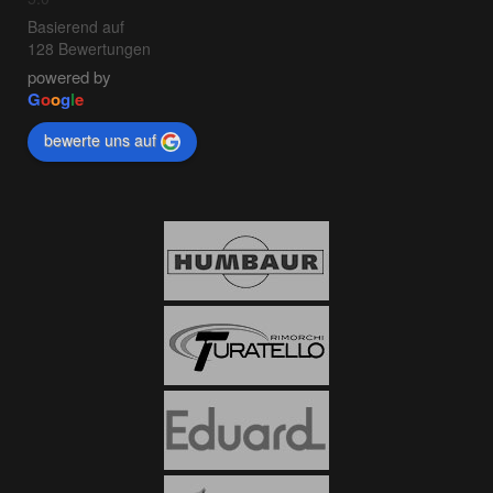
Basierend auf
128 Bewertungen
powered by
G
o
o
g
l
e
bewerte uns auf