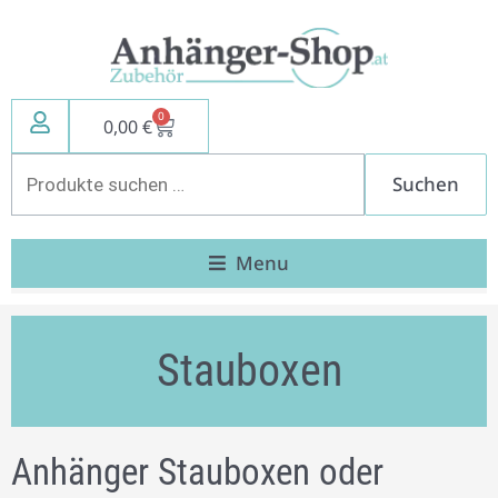
Zum
Inhalt
springen
0
Warenkorb
0,00
€
Suchen
Suchen
nach:
Menu
Stauboxen
Anhänger Stauboxen oder