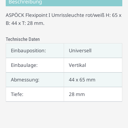
Beschreibung
ASPÖCK Flexipoint I Umrissleuchte rot/weiß H: 65 x
B: 44 x T: 28 mm.
Technische Daten
Einbauposition:
Universell
Einbaulage:
Vertikal
Abmessung:
44 x 65 mm
Tiefe:
28 mm