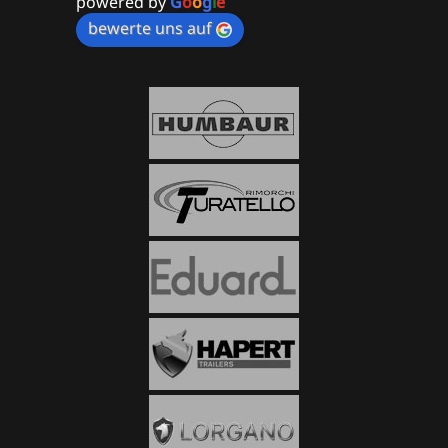
powered by
G
o
o
g
l
e
bewerte uns auf