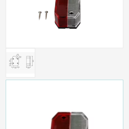
rot/weiß
Menge