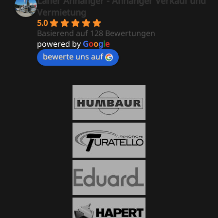
Laner Anhänger - Anhänger Verkauf und
Vermietung
5.0
Basierend auf 128 Bewertungen
powered by
G
o
o
g
l
e
bewerte uns auf