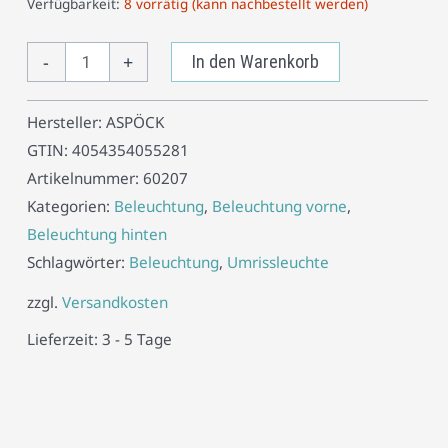
Verfügbarkeit:
8 vorrätig (kann nachbestellt werden)
-
+
In den Warenkorb
Hersteller:
ASPÖCK
GTIN:
4054354055281
Artikelnummer:
60207
Kategorien:
Beleuchtung
,
Beleuchtung vorne
,
Beleuchtung hinten
Schlagwörter:
Beleuchtung
,
Umrissleuchte
zzgl.
Versandkosten
Lieferzeit:
3 - 5 Tage