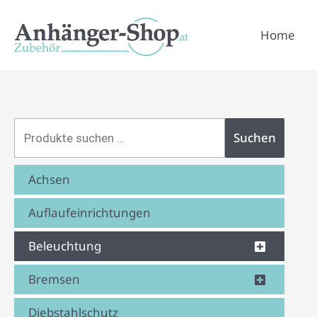
Zum
Suchen
Inhalt
Home
nach:
springen
Suchen
Achsen
Auflaufeinrichtungen
Beleuchtung
Bremsen
Diebstahlschutz