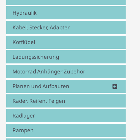
Hydraulik
Kabel, Stecker, Adapter
Kotflügel
Ladungssicherung
Motorrad Anhänger Zubehör
Planen und Aufbauten
Räder, Reifen, Felgen
Radlager
Rampen