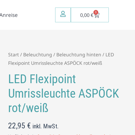
0
Warenkorb
Anreise
0,00
€
LED
Start
/
Beleuchtung
/
Beleuchtung hinten
/ LED
Flexipoint
Flexipoint Umrissleuchte ASPÖCK rot/weiß
Umrissleuchte
LED Flexipoint
ASPÖCK
rot/weiß
Umrissleuchte ASPÖCK
Menge
rot/weiß
22,95
€
inkl. MwSt.