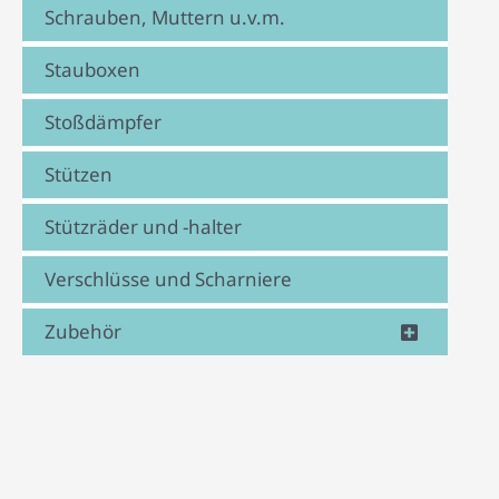
Schrauben, Muttern u.v.m.
Stauboxen
Stoßdämpfer
Stützen
Stützräder und -halter
Verschlüsse und Scharniere
Zubehör