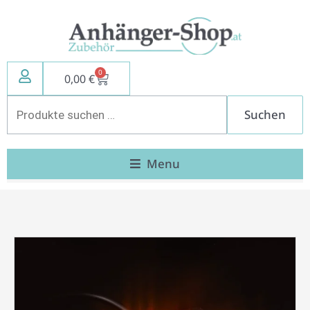
Zum
Inhalt
springen
0
Warenkorb
0,00
€
Suchen
Suchen
nach:
Menu
LED
Rückleuchte
links/rechts
Menge