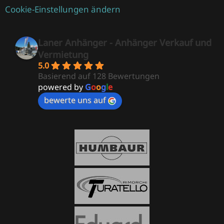
Cookie-Einstellungen ändern
Laner Anhänger - Anhänger Verkauf und
Vermietung
5.0
Basierend auf 128 Bewertungen
powered by
G
o
o
g
l
e
bewerte uns auf