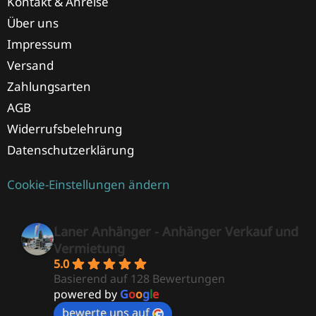
Kontakt & Anreise
Über uns
Impressum
Versand
Zahlungsarten
AGB
Widerrufsbelehrung
Datenschutzerklärung
Cookie-Einstellungen ändern
Laner Anhänger - Anhänger Verkauf und
Vermietung
5.0
Basierend auf 128 Bewertungen
powered by
G
o
o
g
l
e
bewerte uns auf