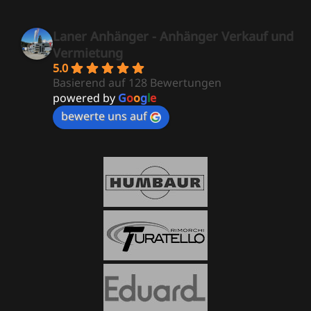
Laner Anhänger - Anhänger Verkauf und
Vermietung
5.0
Basierend auf 128 Bewertungen
powered by
G
o
o
g
l
e
bewerte uns auf