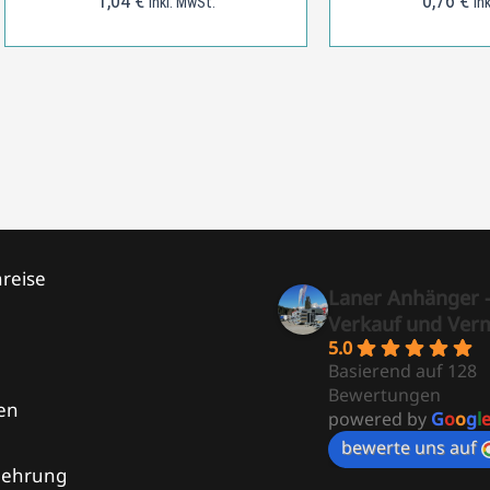
1,04
€
0,76
€
inkl. MwSt.
in
reise
Laner Anhänger 
Verkauf und Ver
5.0
Basierend auf 128
Bewertungen
en
powered by
G
o
o
g
l
bewerte uns auf
lehrung