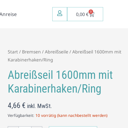
0
Warenkorb
Anreise
0,00
€
Abreißseil
Start
/
Bremsen
/
Abreißseile
/ Abreißseil 1600mm mit
1600mm
Karabinerhaken/Ring
mit
Abreißseil 1600mm mit
Karabinerhaken/Ring
Menge
Karabinerhaken/Ring
4,66
€
inkl. MwSt.
Verfügbarkeit:
10 vorrätig (kann nachbestellt werden)