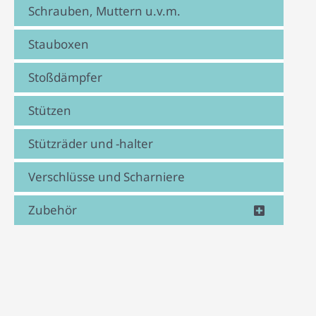
Schrauben, Muttern u.v.m.
Stauboxen
Stoßdämpfer
Stützen
Stützräder und -halter
Verschlüsse und Scharniere
Zubehör