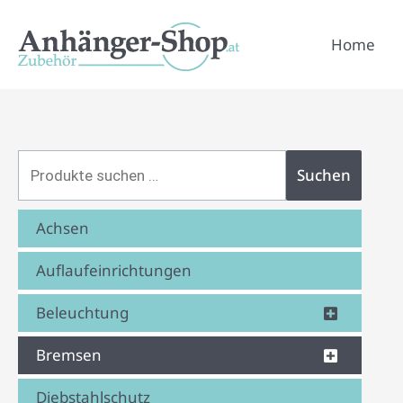
Zum
Suchen
Inhalt
Home
nach:
springen
Suchen
Achsen
Auflaufeinrichtungen
Beleuchtung
Bremsen
Diebstahlschutz