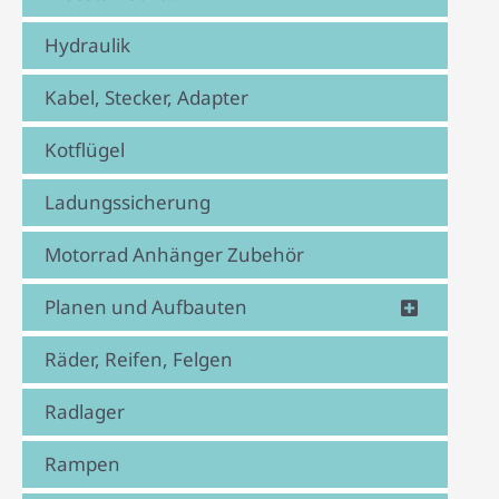
Hydraulik
Kabel, Stecker, Adapter
Kotflügel
Ladungssicherung
Motorrad Anhänger Zubehör
Planen und Aufbauten
Räder, Reifen, Felgen
Radlager
Rampen