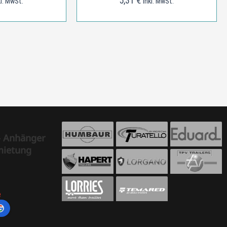
5,31
€
kl. MwSt.
inkl. MwSt.
- Anhänger
mietung
e