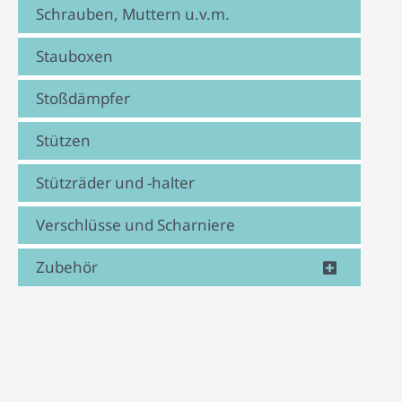
Schrauben, Muttern u.v.m.
Stauboxen
Stoßdämpfer
Stützen
Stützräder und -halter
Verschlüsse und Scharniere
Zubehör