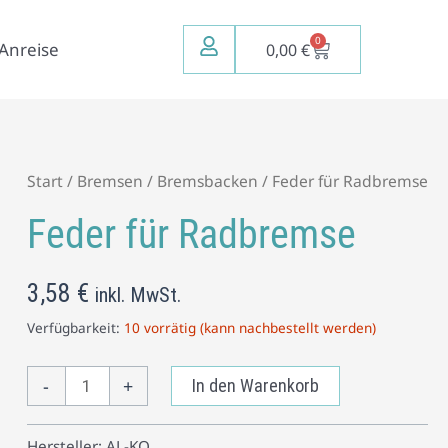
0
Warenkorb
Anreise
0,00
€
Feder
Start
/
Bremsen
/
Bremsbacken
/ Feder für Radbremse
für
Feder für Radbremse
Radbremse
Menge
3,58
€
inkl. MwSt.
Verfügbarkeit:
10 vorrätig (kann nachbestellt werden)
-
+
In den Warenkorb
Hersteller:
AL-KO