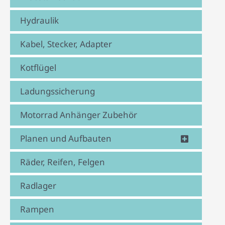
Hydraulik
Kabel, Stecker, Adapter
Kotflügel
Ladungssicherung
Motorrad Anhänger Zubehör
Planen und Aufbauten
Räder, Reifen, Felgen
Radlager
Rampen