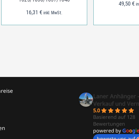
49,50
€
i
16,31
€
inkl. MwSt.
reise
Laner Anhänger 
Verkauf und Ver
5.0
Basierend auf 128
Bewertungen
en
powered by
G
o
o
g
l
bewerte uns auf