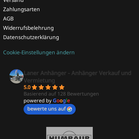
Zahlungsarten
AGB
Widerrufsbelehrung
Datenschutzerklärung
Cookie-Einstellungen ändern
Laner Anhänger - Anhänger Verkauf und
Vermietung
5.0
Basierend auf 128 Bewertungen
powered by
G
o
o
g
l
e
bewerte uns auf