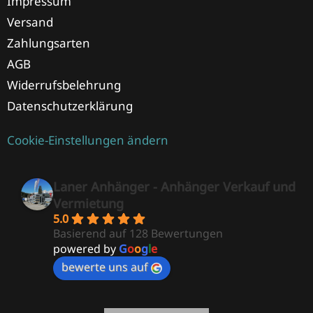
Impressum
Versand
Zahlungsarten
AGB
Widerrufsbelehrung
Datenschutzerklärung
Cookie-Einstellungen ändern
Laner Anhänger - Anhänger Verkauf und
Vermietung
5.0
Basierend auf 128 Bewertungen
powered by
G
o
o
g
l
e
bewerte uns auf