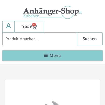
Zum
Inhalt
springen
0
Warenkorb
0,00
€
Suchen
Suchen
nach:
Menu
Klammer
für
Nachsteller
Menge