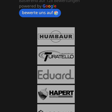
Basierend auf 128 Bewertungen
powered by
G
o
o
g
l
e
bewerte uns auf