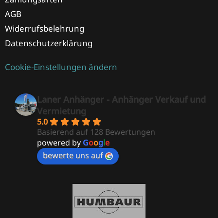
AGB
Widerrufsbelehrung
Datenschutzerklärung
Cookie-Einstellungen ändern
Laner Anhänger - Anhänger Verkauf und
Vermietung
5.0
Basierend auf 128 Bewertungen
powered by
G
o
o
g
l
e
bewerte uns auf