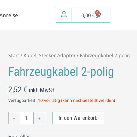
0
Warenkorb
Anreise
0,00
€
Fahrzeugkabel
Start
/
Kabel, Stecker, Adapter
/ Fahrzeugkabel 2-polig
2-
Fahrzeugkabel 2-polig
polig
Menge
2,52
€
inkl. MwSt.
Verfügbarkeit:
10 vorrätig (kann nachbestellt werden)
-
+
In den Warenkorb
Hersteller: