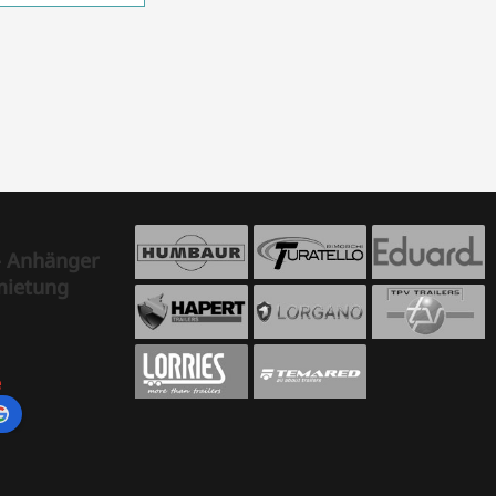
- Anhänger
mietung
e