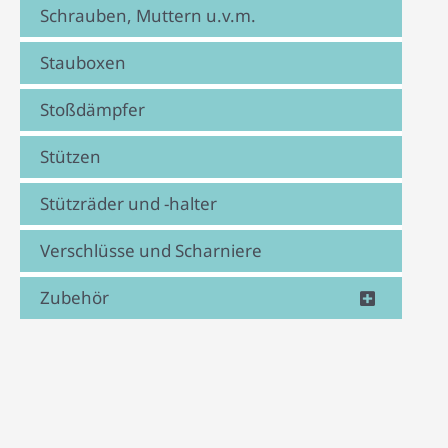
Schrauben, Muttern u.v.m.
Stauboxen
Stoßdämpfer
Stützen
Stützräder und -halter
Verschlüsse und Scharniere
Zubehör