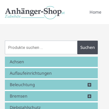
Zum
Suchen
Inhalt
Home
nach:
springen
Suchen
Achsen
Auflaufeinrichtungen
Beleuchtung
Bremsen
Diebstahlschutz