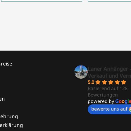
reise
Laner Anhänger 
Verkauf und Ver
5.0
Basierend auf 128
Bewertungen
en
powered by
G
o
o
g
l
bewerte uns auf
lehrung
erklärung