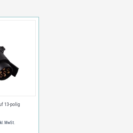
uf 13-polig
nkl. MwSt.