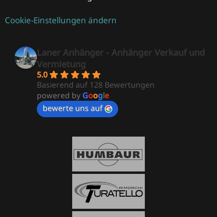
Cookie-Einstellungen ändern
Laner Anhänger - Anhänger Verkauf und
Vermietung
5.0
Basierend auf 128 Bewertungen
powered by
G
o
o
g
l
e
bewerte uns auf