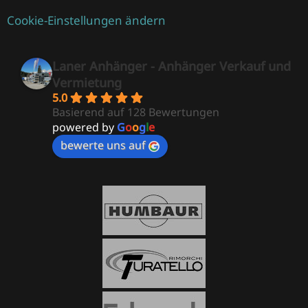
Cookie-Einstellungen ändern
Laner Anhänger - Anhänger Verkauf und
Vermietung
5.0
Basierend auf 128 Bewertungen
powered by
G
o
o
g
l
e
bewerte uns auf