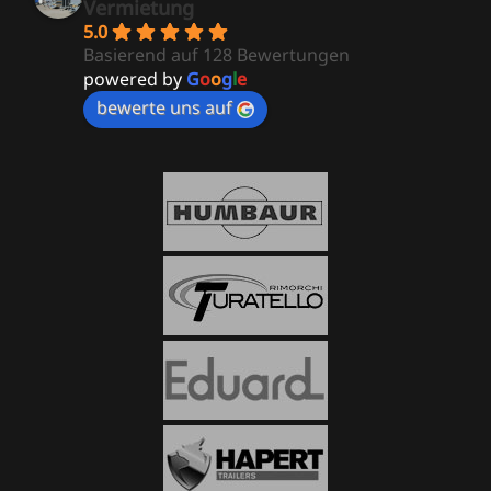
Vermietung
5.0
Basierend auf 128 Bewertungen
powered by
G
o
o
g
l
e
bewerte uns auf