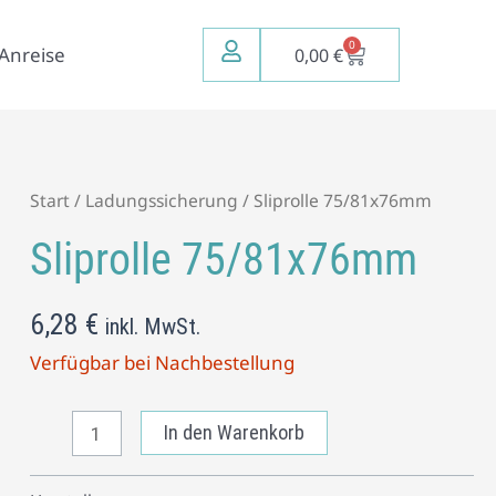
0
Warenkorb
Anreise
0,00
€
Sliprolle
Start
/
Ladungssicherung
/ Sliprolle 75/81x76mm
75/81x76mm
Sliprolle 75/81x76mm
Menge
6,28
€
inkl. MwSt.
Verfügbar bei Nachbestellung
In den Warenkorb