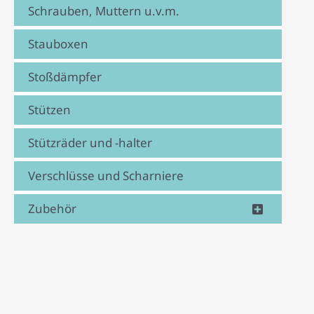
Schrauben, Muttern u.v.m.
Stauboxen
Stoßdämpfer
Stützen
Stützräder und -halter
Verschlüsse und Scharniere
Zubehör