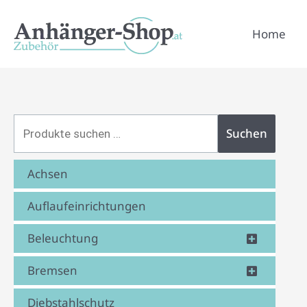
Zum
Suchen
Inhalt
Home
nach:
springen
Suchen
Achsen
Auflaufeinrichtungen
Beleuchtung
Bremsen
Diebstahlschutz