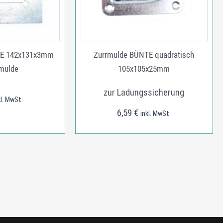
TE 142x131x3mm
Zurrmulde BÜNTE quadratisch
rmulde
105x105x25mm
zur Ladungssicherung
kl. MwSt.
6,59
€
inkl. MwSt.