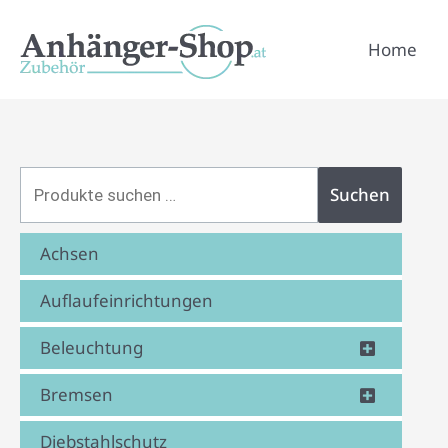
Zum
Suchen
Inhalt
Home
nach:
springen
Suchen
Achsen
Auflaufeinrichtungen
Beleuchtung
Bremsen
Diebstahlschutz