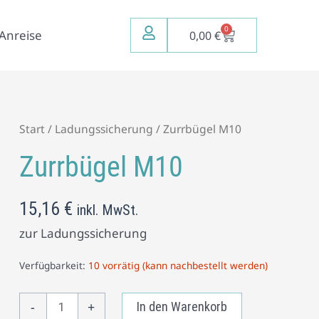
0
Warenkorb
Anreise
0,00
€
Zurrbügel
Start
/
Ladungssicherung
/ Zurrbügel M10
M10
Zurrbügel M10
Menge
15,16
€
inkl. MwSt.
zur Ladungssicherung
Verfügbarkeit:
10 vorrätig (kann nachbestellt werden)
-
+
In den Warenkorb