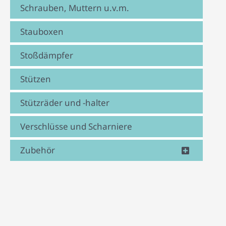
Schrauben, Muttern u.v.m.
Stauboxen
Stoßdämpfer
Stützen
Stützräder und -halter
Verschlüsse und Scharniere
Zubehör