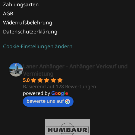
Zahlungsarten
AGB
Widerrufsbelehrung
Datenschutzerklärung
Cookie-Einstellungen ändern
Laner Anhänger - Anhänger Verkauf und
Vermietung
5.0
Basierend auf 128 Bewertungen
powered by
G
o
o
g
l
e
bewerte uns auf