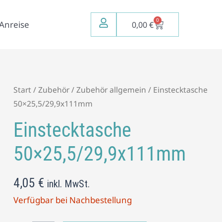
0
Warenkorb
Anreise
0,00
€
Einstecktasche
Start
/
Zubehör
/
Zubehör allgemein
/ Einstecktasche
50x25,5/29,9x111mm
50×25,5/29,9x111mm
Menge
Einstecktasche
50×25,5/29,9x111mm
4,05
€
inkl. MwSt.
Verfügbar bei Nachbestellung