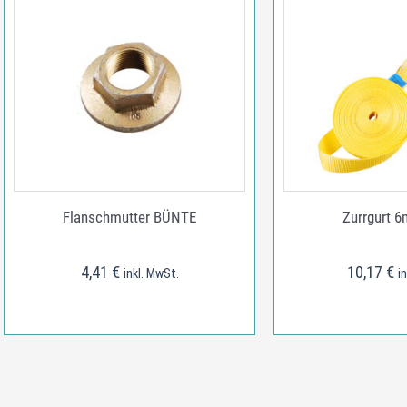
Flanschmutter BÜNTE
Zurrgurt 6m
4,41
€
10,17
€
inkl. MwSt.
i