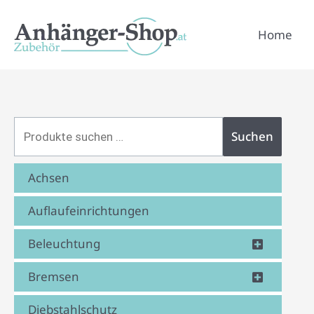
Zum
Suchen
Inhalt
Home
nach:
springen
Suchen
Achsen
Auflaufeinrichtungen
Beleuchtung
Bremsen
Diebstahlschutz