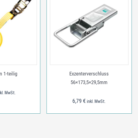
 1-teilig
Exzenterverschluss
56×173,5×29,5mm
nkl. MwSt.
6,79
€
inkl. MwSt.