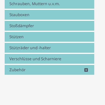
Schrauben, Muttern u.v.m.
Stauboxen
Stoßdämpfer
Stützen
Stützräder und -halter
Verschlüsse und Scharniere
Zubehör