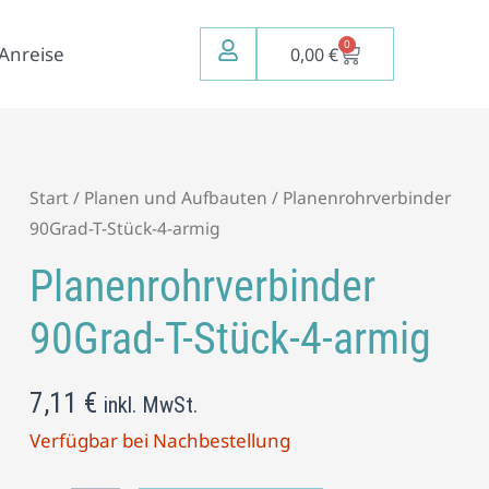
0
Warenkorb
Anreise
0,00
€
Planenrohrverbinder
Start
/
Planen und Aufbauten
/ Planenrohrverbinder
90Grad-
90Grad-T-Stück-4-armig
T-
Planenrohrverbinder
Stück-
4-
90Grad-T-Stück-4-armig
armig
Menge
7,11
€
inkl. MwSt.
Verfügbar bei Nachbestellung