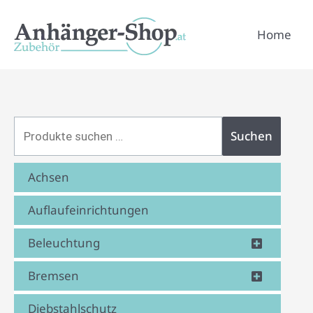
Zum
Suchen
Inhalt
Home
nach:
springen
Suchen
Achsen
Auflaufeinrichtungen
Beleuchtung
Bremsen
Diebstahlschutz