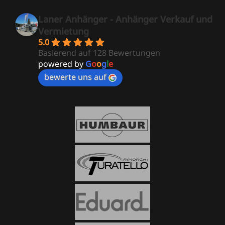
Laner Anhänger - Anhänger Verkauf und
Vermietung
5.0
Basierend auf 128 Bewertungen
powered by
G
o
o
g
l
e
bewerte uns auf