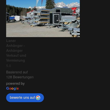
Laner
Anhänger -
Anhänger
Verkauf und
Vermietung
5.0
Basierend auf
128 Bewertungen
powered by
G
o
o
g
l
e
bewerte uns auf