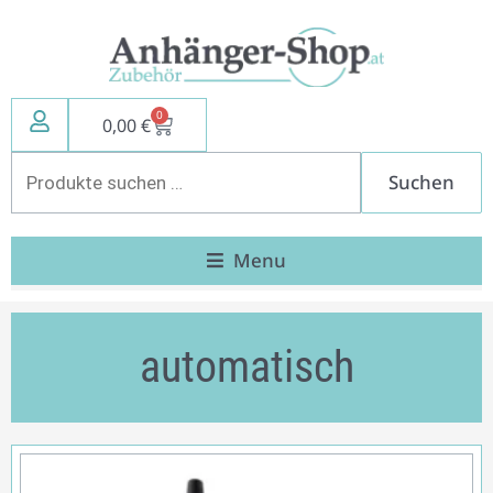
Zum
Inhalt
springen
0
Warenkorb
0,00
€
Suchen
Suchen
nach:
Menu
automatisch