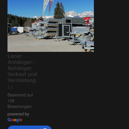
Laner
Anhänger -
Anhänger
Verkauf und
Vermietung
5.0
Basierend auf
128
Bewertungen
powered by
G
o
o
g
l
e