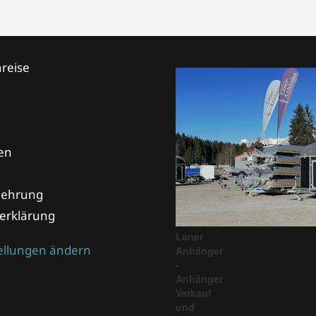
reise
en
lehrung
erklärung
Laner
tellungen ändern
Anhänger
-
Anhänger
Verkauf
und