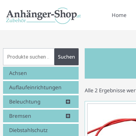
Zum
Inhalt
Home
springen
Suchen
Suchen
nach:
Achsen
Auflaufeinrichtungen
Alle 2 Ergebnisse we
Beleuchtung
Bremsen
Diebstahlschutz