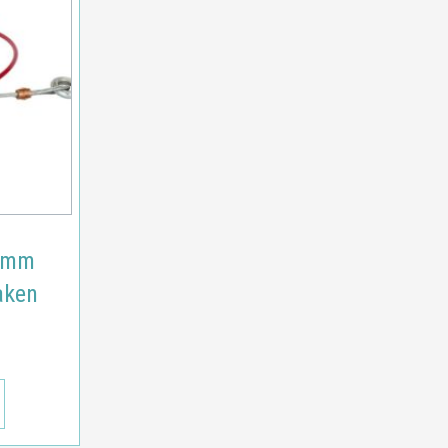
50mm
aken