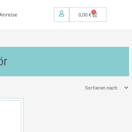
0
Warenkorb
Anreise
0,00
€
ör