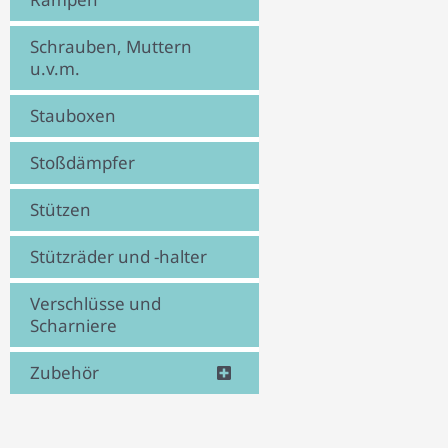
Schrauben, Muttern
u.v.m.
Stauboxen
Stoßdämpfer
Stützen
Stützräder und -halter
Verschlüsse und
Scharniere
Zubehör