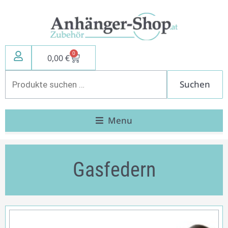
Zum
Inhalt
springen
0
Warenkorb
0,00
€
Suchen
Suchen
nach:
Menu
Gasfedern