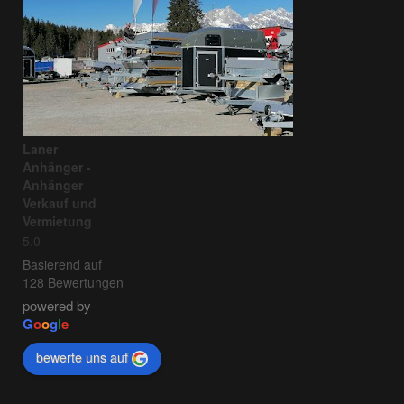
Laner
Anhänger -
Anhänger
Verkauf und
Vermietung
5.0
Basierend auf
128 Bewertungen
powered by
G
o
o
g
l
e
bewerte uns auf