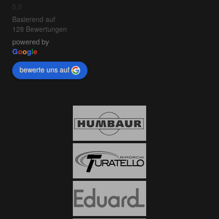
5.0
Basierend auf
128 Bewertungen
powered by
G
o
o
g
l
e
bewerte uns auf