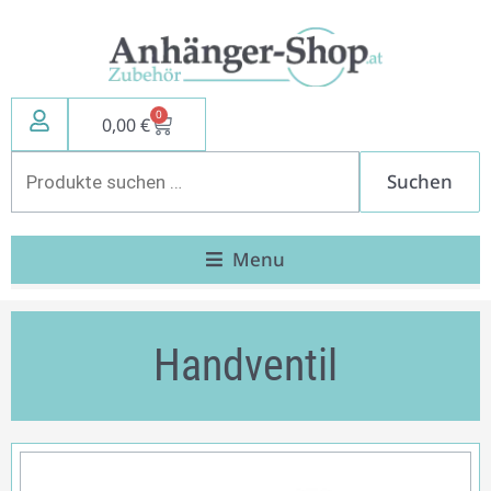
Zum
Inhalt
springen
0
Warenkorb
0,00
€
Suchen
Suchen
nach:
Menu
Handventil