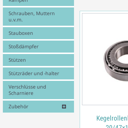
Schrauben, Muttern
u.v.m.
Stauboxen
Stoßdämpfer
Stützen
Stützräder und -halter
Verschlüsse und
Scharniere
Zubehör
Kegelrollen
20/47×