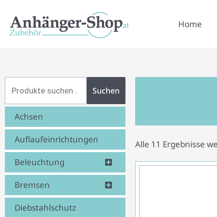
Zum
Inhalt
Home
springen
Suchen
Suchen
nach:
Achsen
Auflaufeinrichtungen
Alle 11 Ergebnisse w
Beleuchtung
Bremsen
Diebstahlschutz