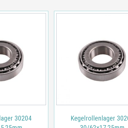
lager 30204
Kegelrollenlager 30
15,25mm
30/62×17,25mm