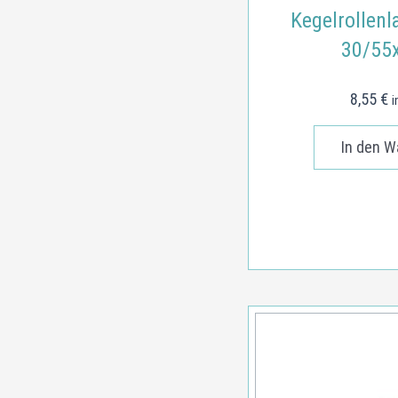
Kegelrollenl
30/55
8,55
€
i
In den W