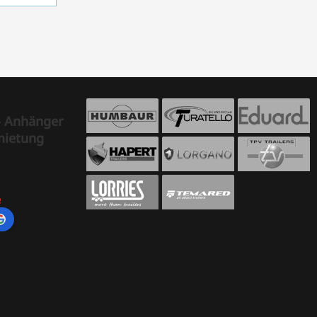
- Anhänger
mietung
e