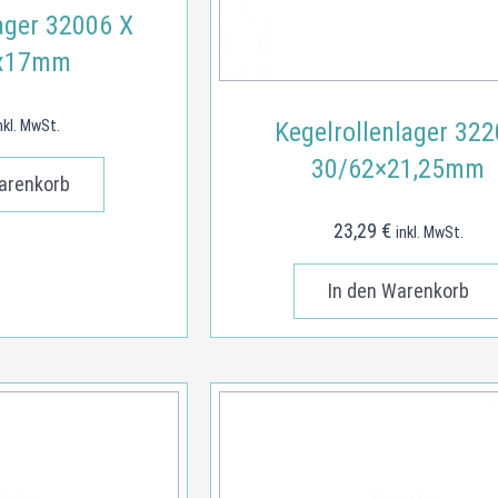
ager 32006 X
x17mm
nkl. MwSt.
Kegelrollenlager 32
30/62×21,25mm
arenkorb
23,29
€
inkl. MwSt.
In den Warenkorb