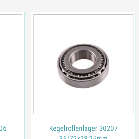
206
Kegelrollenlager 30207
35/72×18,25mm