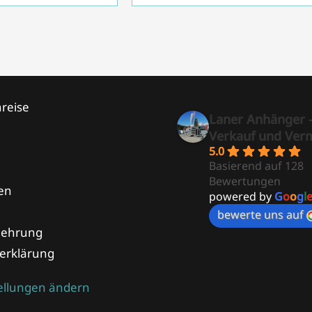
reise
Laner Anhänger 
Verkauf und Ver
5.0
Basierend auf 128
Bewertungen
en
powered by
G
o
o
g
l
bewerte uns auf
lehrung
erklärung
tellungen ändern