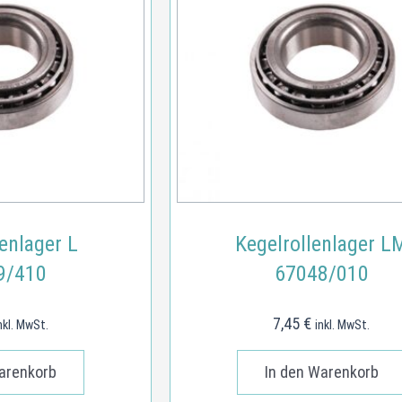
enlager L
Kegelrollenlager L
9/410
67048/010
7,45
€
nkl. MwSt.
inkl. MwSt.
arenkorb
In den Warenkorb