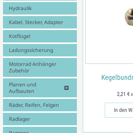
Hydraulik
Kabel, Stecker, Adapter
Kotflügel
Ladungssicherung
Motorrad Anhänger
Zubehör
Kegelbund
Planen und
Aufbauten
2,21
€
i
Räder, Reifen, Felgen
In den W
Radlager
Rampen