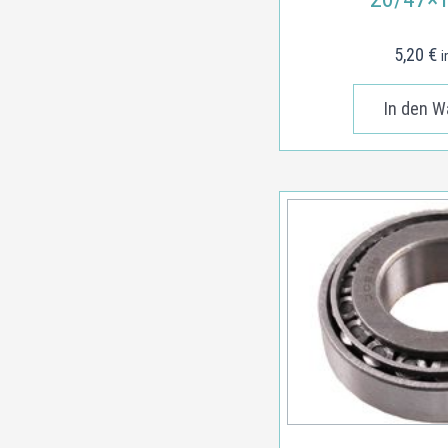
5,20
€
i
In den W