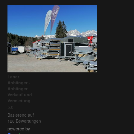
Laner
Anhänger -
Anhänger
Verkauf und
Vermietung
5.0
Basierend auf
128 Bewertungen
powered by