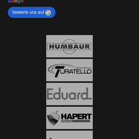
G
o
o
g
l
e
bewerte uns auf