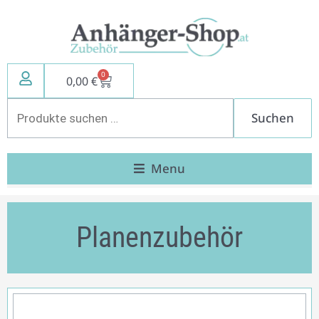
Zum
Inhalt
springen
0
Warenkorb
0,00
€
Suchen
Suchen
nach:
Menu
Planenzubehör