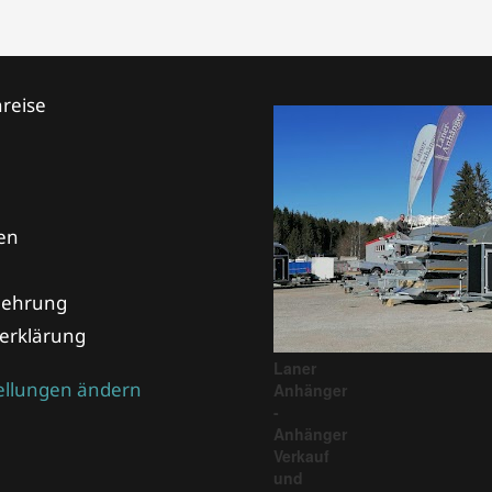
reise
en
lehrung
erklärung
Laner
tellungen ändern
Anhänger
-
Anhänger
Verkauf
und