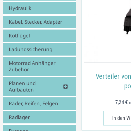
Hydraulik
Kabel, Stecker, Adapter
Kotflügel
Ladungssicherung
Motorrad Anhänger
Zubehör
Verteiler von
Planen und
po
Aufbauten
7,24
€
Räder, Reifen, Felgen
i
Radlager
In den W
Rampen