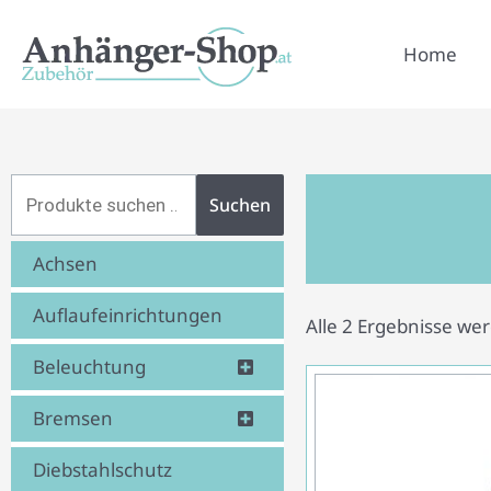
Zum
Inhalt
Home
springen
Suchen
Suchen
nach:
Achsen
Auflaufeinrichtungen
Alle 2 Ergebnisse we
Beleuchtung
Bremsen
Diebstahlschutz