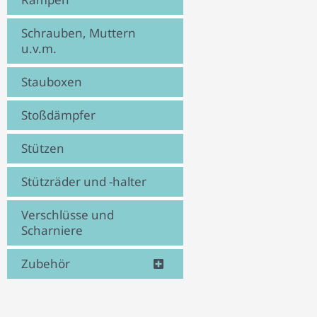
Schrauben, Muttern
u.v.m.
Stauboxen
Stoßdämpfer
Stützen
Stützräder und -halter
Verschlüsse und
Scharniere
Zubehör