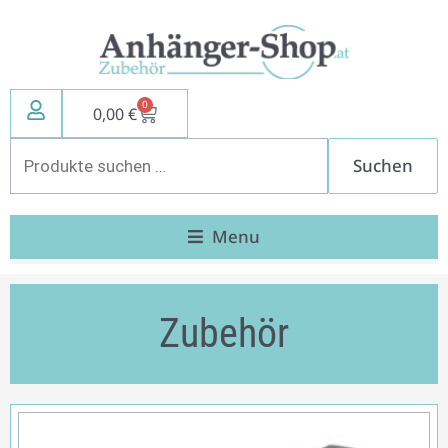
Zum
Inhalt
springen
0
Warenkorb
0,00
€
Suchen
Suchen
nach:
Menu
Zubehör