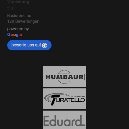
Vermietung
5.0
Basierend auf
128 Bewertungen
powered by
G
o
o
g
l
e
bewerte uns auf