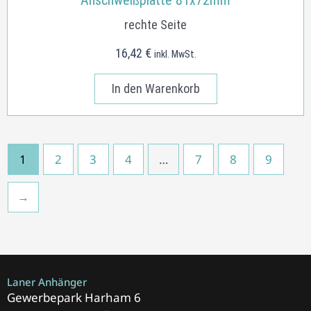
Anschweißplatte 81x72mm
rechte Seite
16,42
€
inkl. MwSt.
In den Warenkorb
1
2
3
4
…
7
8
9
→
Laner Anhänger
Gewerbepark Harham 6