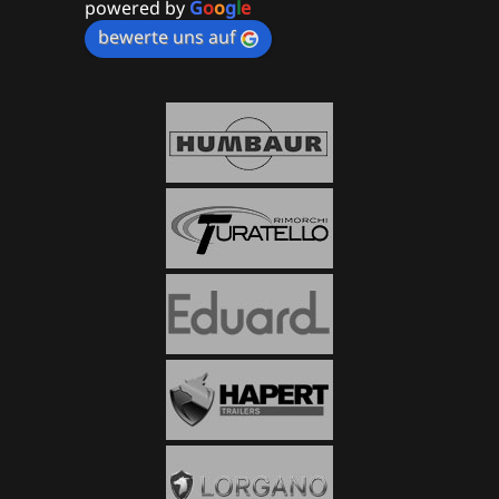
powered by
G
o
o
g
l
e
bewerte uns auf