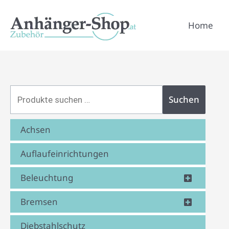
Zum
Suchen
Inhalt
Home
nach:
springen
Suchen
Achsen
Auflaufeinrichtungen
Beleuchtung
Bremsen
Diebstahlschutz