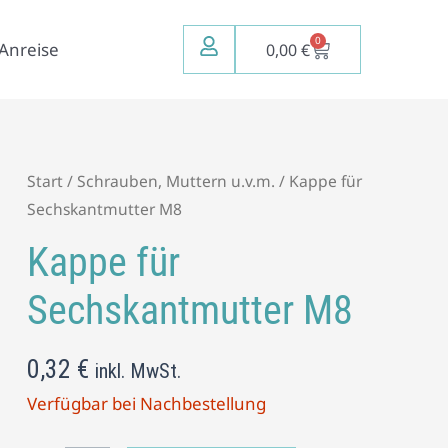
0
Warenkorb
Anreise
0,00
€
Kappe
Start
/
Schrauben, Muttern u.v.m.
/ Kappe für
für
Sechskantmutter M8
Sechskantmutter
Kappe für
M8
Menge
Sechskantmutter M8
0,32
€
inkl. MwSt.
Verfügbar bei Nachbestellung