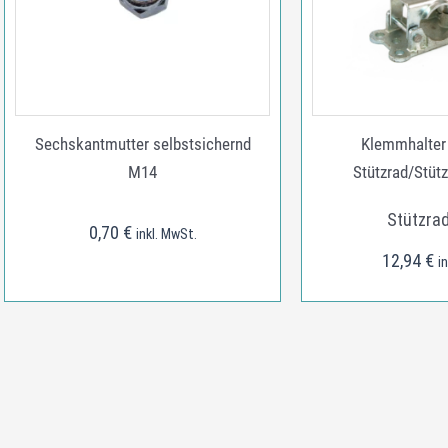
Sechskantmutter selbstsichernd
Klemmhalter
M14
Stützrad/Stüt
Stützrad
0,70
€
inkl. MwSt.
12,94
€
i