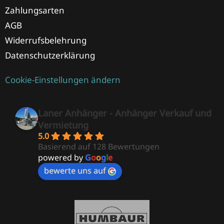
Zahlungsarten
AGB
Widerrufsbelehrung
Datenschutzerklärung
Cookie-Einstellungen ändern
Laner Anhänger - Anhänger Verkauf und
Vermietung
5.0
Basierend auf 128 Bewertungen
powered by
G
o
o
g
l
e
bewerte uns auf