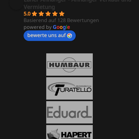
Vermietung
5.0
Basierend auf 128 Bewertungen
powered by
G
o
o
g
l
e
bewerte uns auf