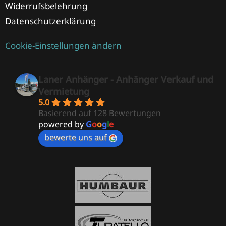
Widerrufsbelehrung
Datenschutzerklärung
Cookie-Einstellungen ändern
Laner Anhänger - Anhänger Verkauf und
Vermietung
5.0
Basierend auf 128 Bewertungen
powered by
G
o
o
g
l
e
bewerte uns auf