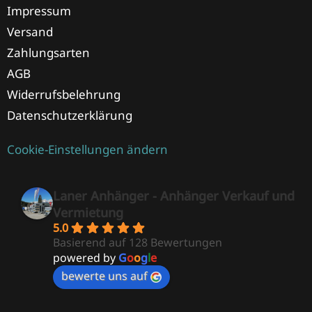
Impressum
Versand
Zahlungsarten
AGB
Widerrufsbelehrung
Datenschutzerklärung
Cookie-Einstellungen ändern
Laner Anhänger - Anhänger Verkauf und
Vermietung
5.0
Basierend auf 128 Bewertungen
powered by
G
o
o
g
l
e
bewerte uns auf