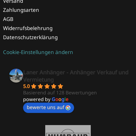
Versand
Zahlungsarten
AGB
Widerrufsbelehrung
Datenschutzerklärung
Cookie-Einstellungen ändern
Laner Anhänger - Anhänger Verkauf und
Vermietung
5.0
Basierend auf 128 Bewertungen
powered by
G
o
o
g
l
e
bewerte uns auf