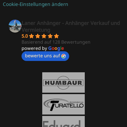
Cookie-Einstellungen ändern
Laner Anhänger - Anhänger Verkauf und
Vermietung
5.0
Basierend auf 128 Bewertungen
powered by
G
o
o
g
l
e
bewerte uns auf