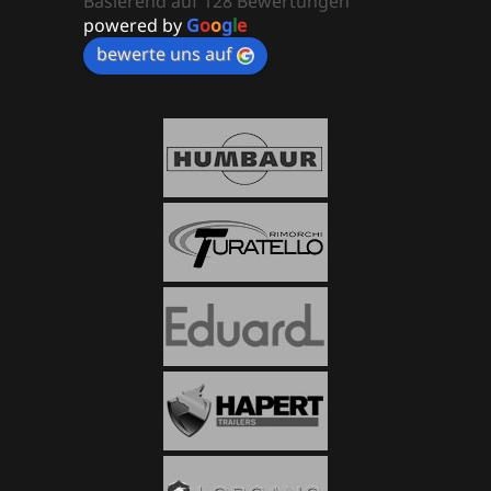
Basierend auf 128 Bewertungen
powered by
G
o
o
g
l
e
bewerte uns auf