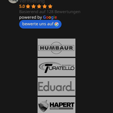
Vermietung
5.0
Basierend auf 128 Bewertungen
powered by
G
o
o
g
l
e
bewerte uns auf