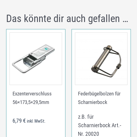
Das könnte dir auch gefallen …
Exzenterverschluss
Federbügelbolzen für
56×173,5×29,5mm
Scharnierbock
z.B. für
6,79
€
inkl. MwSt.
Scharnierbock Art.-
Nr. 20020