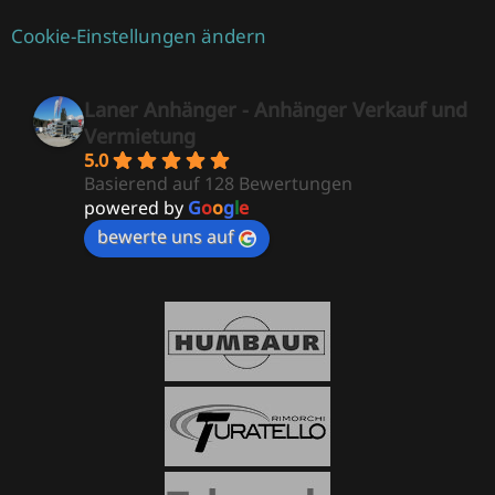
Cookie-Einstellungen ändern
Laner Anhänger - Anhänger Verkauf und
Vermietung
5.0
Basierend auf 128 Bewertungen
powered by
G
o
o
g
l
e
bewerte uns auf