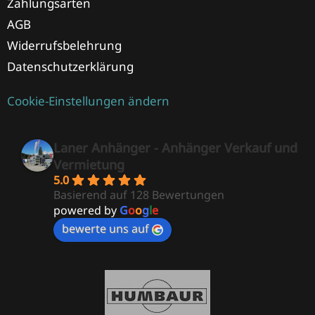
Zahlungsarten
AGB
Widerrufsbelehrung
Datenschutzerklärung
Cookie-Einstellungen ändern
Laner Anhänger - Anhänger Verkauf und
Vermietung
5.0
Basierend auf 128 Bewertungen
powered by
G
o
o
g
l
e
bewerte uns auf