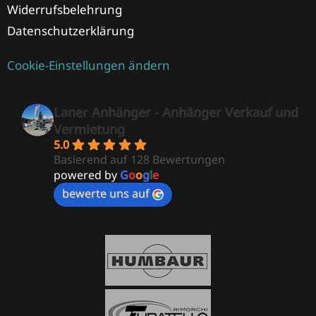
Widerrufsbelehrung
Datenschutzerklärung
Cookie-Einstellungen ändern
Laner Anhänger - Anhänger Verkauf und
Vermietung
5.0
Basierend auf 128 Bewertungen
powered by
G
o
o
g
l
e
bewerte uns auf