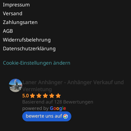
Impressum
Versand
Zahlungsarten
AGB
Widerrufsbelehrung
Datenschutzerklärung
Cookie-Einstellungen ändern
Laner Anhänger - Anhänger Verkauf und
Vermietung
5.0
Basierend auf 128 Bewertungen
powered by
G
o
o
g
l
e
bewerte uns auf