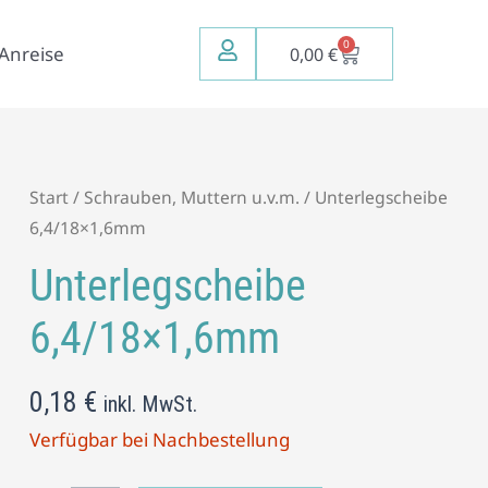
0
Warenkorb
Anreise
0,00
€
Unterlegscheibe
Start
/
Schrauben, Muttern u.v.m.
/ Unterlegscheibe
6,4/18x1,6mm
6,4/18×1,6mm
Menge
Unterlegscheibe
6,4/18×1,6mm
0,18
€
inkl. MwSt.
Verfügbar bei Nachbestellung