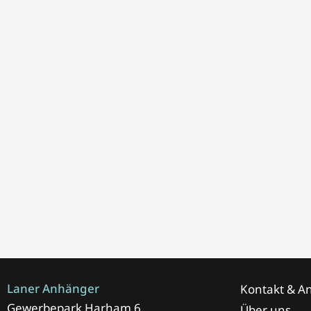
Laner Anhänger
Kontakt & An
Gewerbepark Harham 6
Über uns