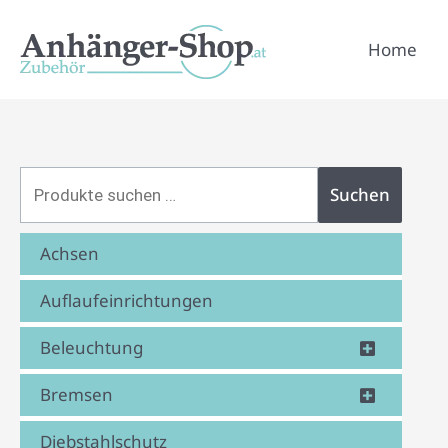
Zum
Suchen
Inhalt
Home
nach:
springen
Suchen
Achsen
Auflaufeinrichtungen
Beleuchtung
Bremsen
Diebstahlschutz