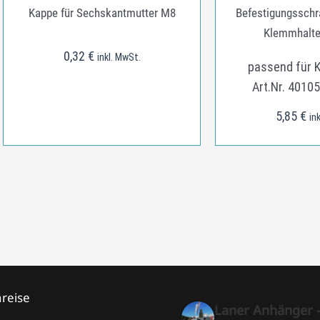
Kappe für Sechskantmutter M8
Befestigungsschr
Klemmhalte
0,32
€
inkl. MwSt.
passend für 
Art.Nr. 4010
5,85
€
in
reise
Laner Anhänger 