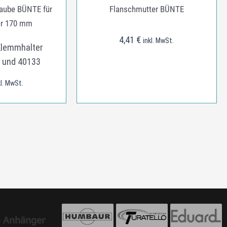
aube BÜNTE für
Flanschmutter BÜNTE
r 170 mm
4,41
€
inkl. MwSt.
Klemmhalter
5 und 40133
kl. MwSt.
- Anhänger