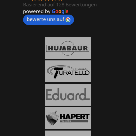
Basierend auf 128 Bewertungen
powered by
G
o
o
g
l
e
bewerte uns auf