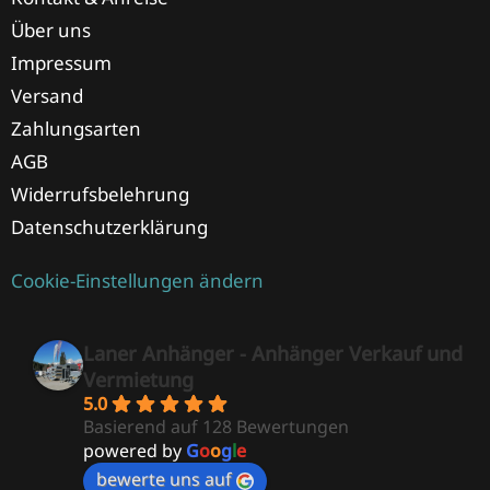
Über uns
Impressum
Versand
Zahlungsarten
AGB
Widerrufsbelehrung
Datenschutzerklärung
Cookie-Einstellungen ändern
Laner Anhänger - Anhänger Verkauf und
Vermietung
5.0
Basierend auf 128 Bewertungen
powered by
G
o
o
g
l
e
bewerte uns auf